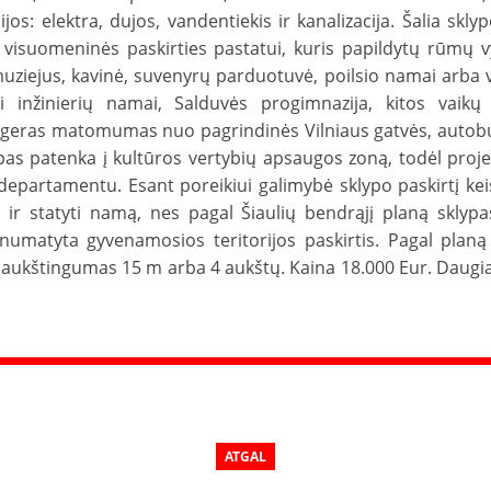
os: elektra, dujos, vandentiekis ir kanalizacija. Šalia skly
tų visuomeninės paskirties pastatui, kuris papildytų rūmų
 muziejus, kavinė, suvenyrų parduotuvė, poilsio namai arba v
li inžinierių namai, Salduvės progimnazija, kitos vaik
s, geras matomumas nuo pagrindinės Vilniaus gatvės, autobu
pas patenka į kultūros vertybių apsaugos zoną, todėl proje
departamentu. Esant poreikiui galimybė sklypo paskirtį kei
rtį ir statyti namą, nes pagal Šiaulių bendrąjį planą skly
je numatyta gyvenamosios teritorijos paskirtis. Pagal plan
 aukštingumas 15 m arba 4 aukštų. Kaina 18.000 Eur. Daugiau
ATGAL