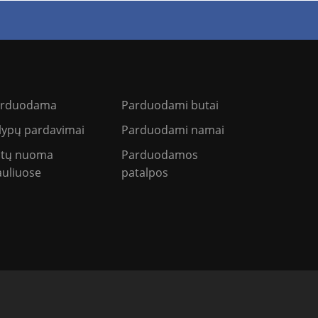
arduodama
Parduodami butai
lypų pardavimai
Parduodami namai
tų nuoma
Parduodamos
auliuose
patalpos