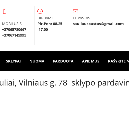
DIRBAME
EL.PAŠTAS
MOBILUSIS
Pir-Pen: 08.25
sauliausbustas@gmail.com
+37065780667
-17.00
+37067145995
SKLYPAI
NUOMA
PARDUOTA
APIE MUS
RAŠYKITE 
uliai, Vilniaus g. 78 sklypo pardav