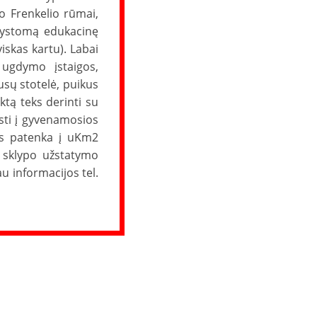
po Frenkelio rūmai,
 vystomą edukacinę
iskas kartu). Labai
ų ugdymo įstaigos,
sų stotelė, puikus
ktą teks derinti su
sti į gyvenamosios
pas patenka į uKm2
ą sklypo užstatymo
 informacijos tel.