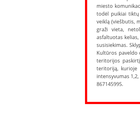
miesto komunikacij
todėl puikiai tik
veiklą (viešbutis,
graži vieta, neto
asfaltuotas kelia
susisiekimas. Skly
Kultūros paveldo 
teritorijos paski
teritoriją, kurio
intensyvumas 1,2,
867145995.