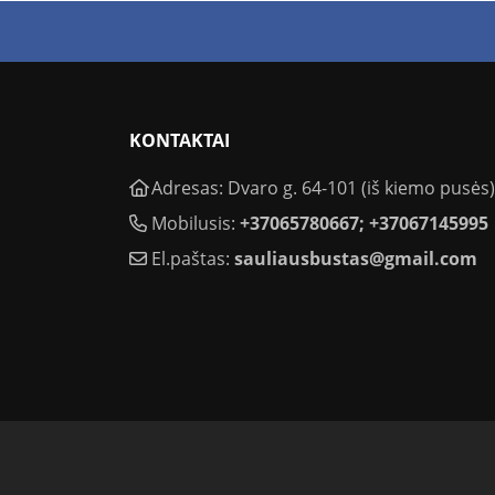
KONTAKTAI
Adresas: Dvaro g. 64-101 (iš kiemo pusės),
Mobilusis:
+37065780667; +37067145995
El.paštas:
sauliausbustas@gmail.com