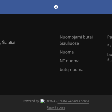
Nuomojami butai
P
 Šiauliai
Šiauliuose
Sk
Nuoma
bu
NT nuoma
Ši
butų-nuoma
Powered by
.
Create websites online
Report abuse