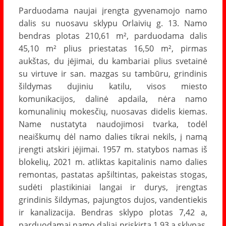
Parduodama naujai įrengta gyvenamojo namo
dalis su nuosavu sklypu Orlaivių g. 13. Namo
bendras plotas 210,61 m², parduodama dalis
45,10 m² plius priestatas 16,50 m², pirmas
aukštas, du įėjimai, du kambariai plius svetainė
su virtuve ir san. mazgas su tambūru, grindinis
šildymas dujiniu katilu, visos miesto
komunikacijos, dalinė apdaila, nėra namo
komunalinių mokesčių, nuosavas didelis kiemas.
Name nustatyta naudojimosi tvarka, todėl
neaiškumų dėl namo dalies tikrai nekils, į namą
įrengti atskiri įėjimai. 1957 m. statybos namas iš
blokelių, 2021 m. atliktas kapitalinis namo dalies
remontas, pastatas apšiltintas, pakeistas stogas,
sudėti plastikiniai langai ir durys, įrengtas
grindinis šildymas, pajungtos dujos, vandentiekis
ir kanalizacija. Bendras sklypo plotas 7,42 a,
parduodamai namo daliai priskirta 1,93 a sklypas,