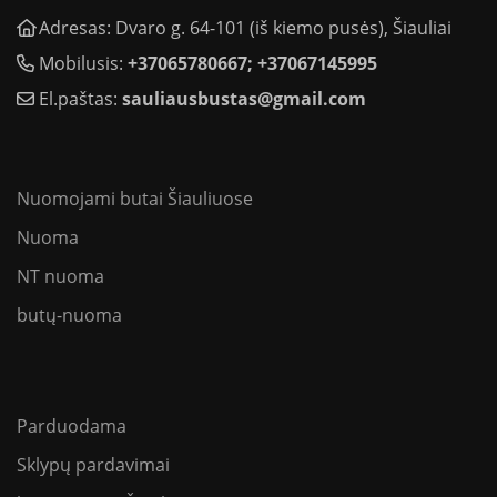
Adresas: Dvaro g. 64-101 (iš kiemo pusės), Šiauliai
Mobilusis:
+37065780667; +37067145995
El.paštas:
sauliausbustas@gmail.com
Nuomojami butai Šiauliuose
Nuoma
NT nuoma
butų-nuoma
Parduodama
Sklypų pardavimai