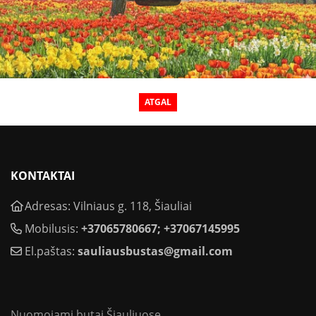
ATGAL
KONTAKTAI
Adresas: Vilniaus g. 118, Šiauliai
Mobilusis:
+37065780667; +37067145995
El.paštas:
sauliausbustas@gmail.com
Nuomojami butai Šiauliuose