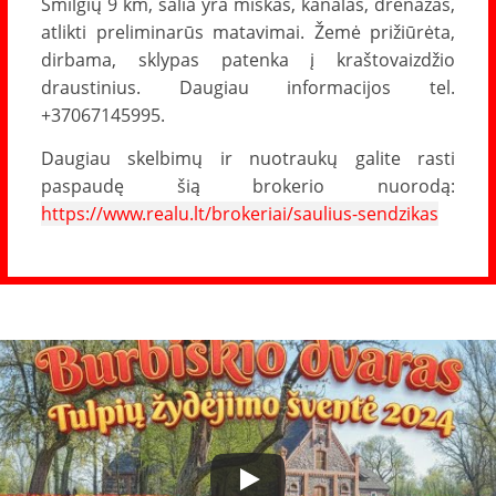
Smilgių 9 km, šalia yra miškas, kanalas, drenažas,
atlikti preliminarūs matavimai. Žemė prižiūrėta,
dirbama, sklypas patenka į kraštovaizdžio
draustinius. Daugiau informacijos tel.
+37067145995.
Daugiau skelbimų ir nuotraukų galite rasti
paspaudę šią brokerio nuorodą:
https://www.realu.lt/brokeriai/saulius-sendzikas