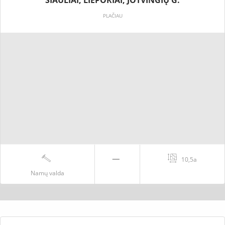
ŠIAULIAI, LIEPORIAI, JOTVINGIŲ G.
PLAČIAU
10,5a
Namų valda