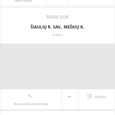
namų valda
30000 EUR
ŠIAULIŲ R. SAV., MEŠKIŲ K.
PLAČIAU
108,53a
Namų valda, žemės ūkio