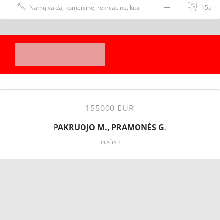
Namų valda, komercinė, rekreacinė, kita
15a
155000 EUR
PAKRUOJO M., PRAMONĖS G.
PLAČIAU