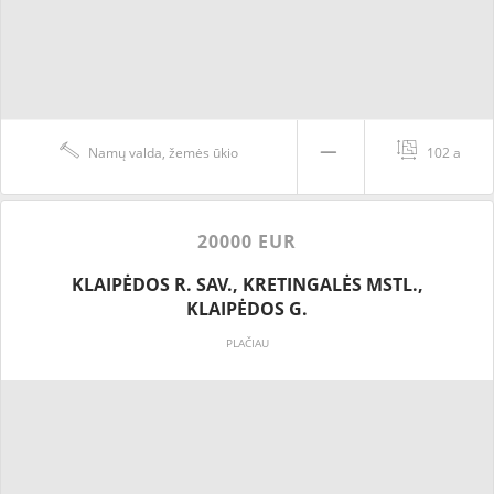
Namų valda, žemės ūkio
102 a
20000 EUR
KLAIPĖDOS R. SAV., KRETINGALĖS MSTL.,
KLAIPĖDOS G.
PLAČIAU