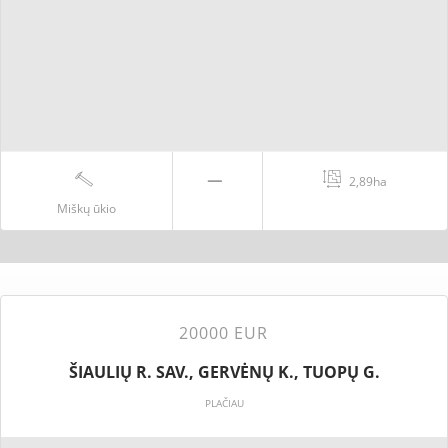
2,89ha
Miškų ūkio
20000 EUR
ŠIAULIŲ R. SAV., GERVĖNŲ K., TUOPŲ G.
PLAČIAU