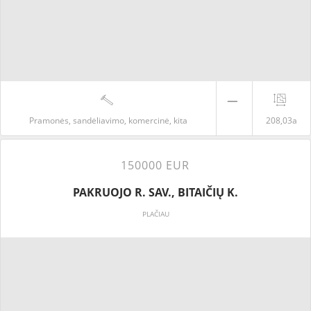
Pramonės, sandėliavimo, komercinė, kita
208,03a
150000 EUR
PAKRUOJO R. SAV., BITAIČIŲ K.
PLAČIAU