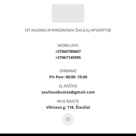
NT NUOMA IR PARDAVIMAI ŠIAULIŲ APSKRYTIJE
MOBILUSIS
+37065780667
+37067145995
DIRBAME
Pir-Pen: 08:00 -15:00
EL.PAŠTAS
sauliausbustas@gmail.com
MUS RASITE
Vilniaus g. 118, Šiauliai