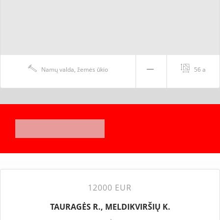
Namų valda, žemės ūkio
56 a
12000 EUR
TAURAGĖS R., MELDIKVIRŠIŲ K.