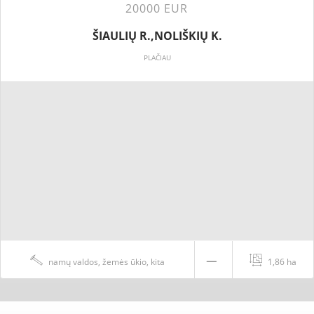
20000 EUR
ŠIAULIŲ R.,NOLIŠKIŲ K.
PLAČIAU
namų valdos, žemės ūkio, kita
1,86 ha