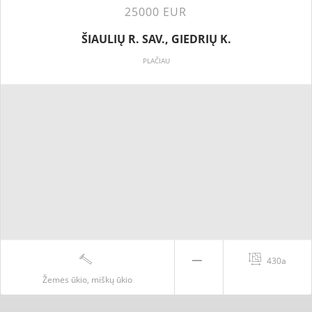
25000 EUR
ŠIAULIŲ R. SAV., GIEDRIŲ K.
PLAČIAU
430a
Žemės ūkio, miškų ūkio