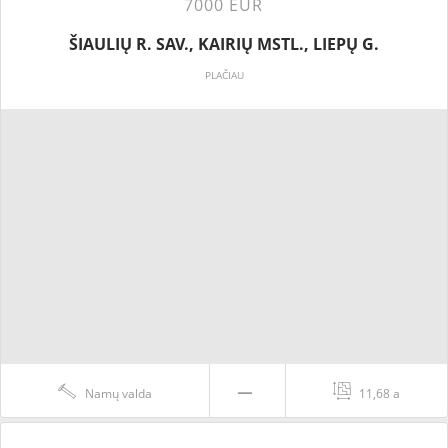
7000 EUR
ŠIAULIŲ R. SAV., KAIRIŲ MSTL., LIEPŲ G.
PLAČIAU
Namų valda
11,68 a