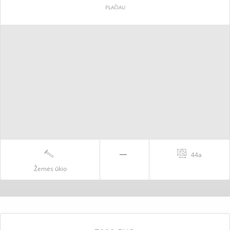
PLAČIAU
44a
Žemės ūkio