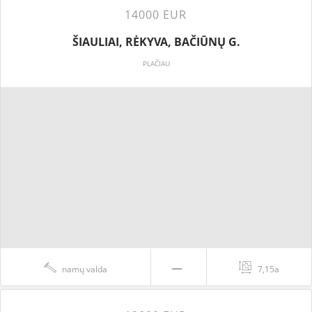
14000 EUR
ŠIAULIAI, RĖKYVA, BAČIŪNŲ G.
PLAČIAU
namų valda
7,15a