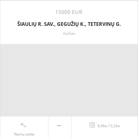
15000 EUR
ŠIAULIŲ R. SAV., GEGUŽIŲ K., TETERVINŲ G.
PLAČIAU
9,98a-13,24a
Namų valda