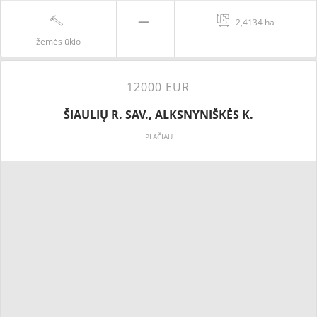
2,4134 ha
žemės ūkio
12000 EUR
ŠIAULIŲ R. SAV., ALKSNYNIŠKĖS K.
PLAČIAU