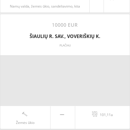
Namų valda, žemės ūkio, sandėliavimo, kita
10000 EUR
ŠIAULIŲ R. SAV., VOVERIŠKIŲ K.
PLAČIAU
101,11a
Žemės ūkio