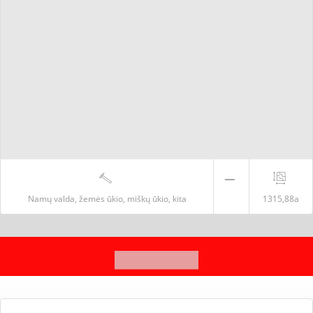
Namų valda, žemės ūkio, miškų ūkio, kita
1315,88a