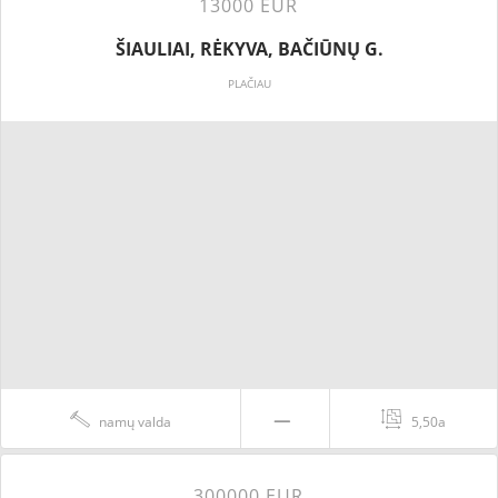
13000 EUR
ŠIAULIAI, RĖKYVA, BAČIŪNŲ G.
PLAČIAU
namų valda
5,50a
300000 EUR