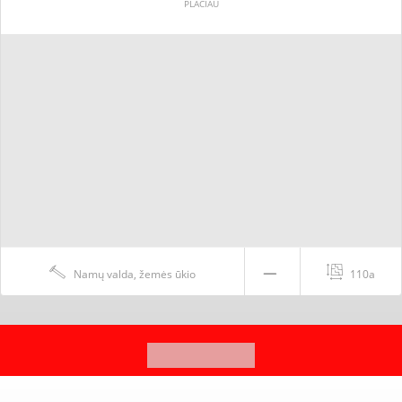
PLAČIAU
Namų valda, žemės ūkio
110a