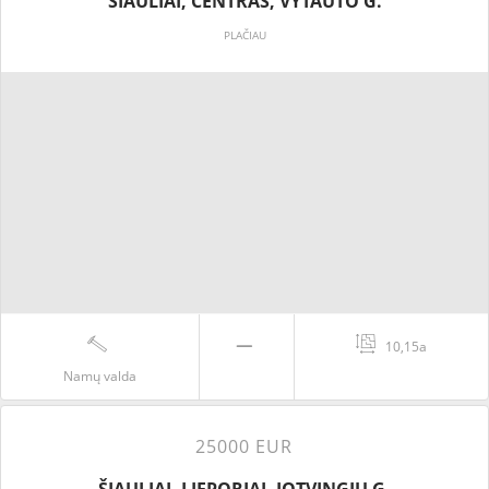
ŠIAULIAI, CENTRAS, VYTAUTO G.
PLAČIAU
10,15a
Namų valda
25000 EUR