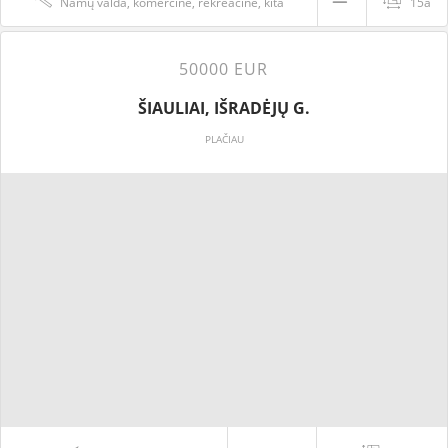
Namų valda, komercinė, rekreacinė, kita
15a
50000 EUR
ŠIAULIAI, IŠRADĖJŲ G.
PLAČIAU