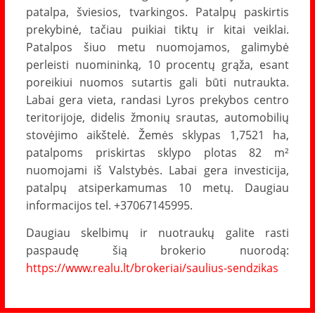
patalpa, šviesios, tvarkingos. Patalpų paskirtis
prekybinė, tačiau puikiai tiktų ir kitai veiklai.
Patalpos šiuo metu nuomojamos, galimybė
perleisti nuomininką, 10 procentų grąža, esant
poreikiui nuomos sutartis gali būti nutraukta.
Labai gera vieta, randasi Lyros prekybos centro
teritorijoje, didelis žmonių srautas, automobilių
stovėjimo aikštelė. Žemės sklypas 1,7521 ha,
patalpoms priskirtas sklypo plotas 82 m²
nuomojami iš Valstybės. Labai gera investicija,
patalpų atsiperkamumas 10 metų. Daugiau
informacijos tel. +37067145995.
Daugiau skelbimų ir nuotraukų galite rasti
paspaudę šią brokerio nuorodą:
https://www.realu.lt/brokeriai/saulius-sendzikas