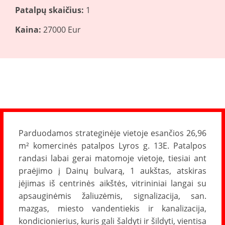
Patalpų skaičius:
1
Kaina:
27000 Eur
Parduodamos strateginėje vietoje esančios 26,96
m² komercinės patalpos Lyros g. 13E. Patalpos
randasi labai gerai matomoje vietoje, tiesiai ant
praėjimo į Dainų bulvarą, 1 aukštas, atskiras
įėjimas iš centrinės aikštės, vitrininiai langai su
apsauginėmis žaliuzėmis, signalizacija, san.
mazgas, miesto vandentiekis ir kanalizacija,
kondicionierius, kuris gali šaldyti ir šildyti, vientisa