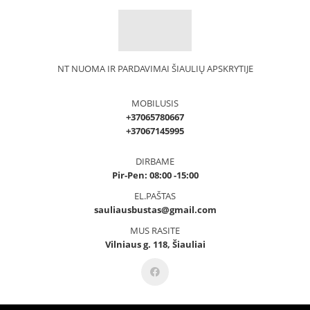
NT NUOMA IR PARDAVIMAI ŠIAULIŲ APSKRYTIJE
MOBILUSIS
+37065780667
+37067145995
DIRBAME
Pir-Pen: 08:00 -15:00
EL.PAŠTAS
sauliausbustas@gmail.com
MUS RASITE
Vilniaus g. 118, Šiauliai