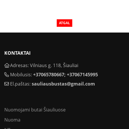
ATGAL
KONTAKTAI
Adresas: Vilniaus g. 118, Šiauliai
Mobilusis:
+37065780667; +37067145995
El.paštas:
sauliausbustas@gmail.com
Nuomojami butai Šiauliuose
Nuoma