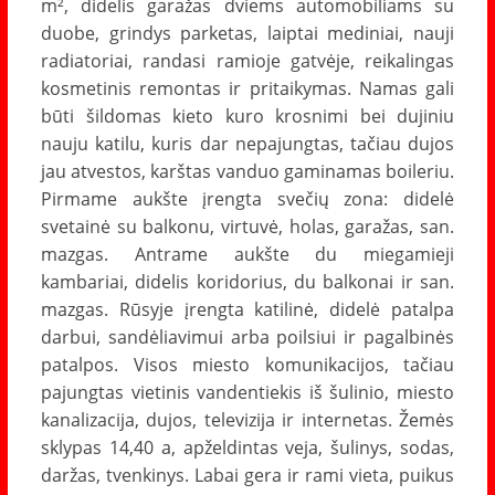
m², didelis garažas dviems automobiliams su
duobe, grindys parketas, laiptai mediniai, nauji
radiatoriai, randasi ramioje gatvėje, reikalingas
kosmetinis remontas ir pritaikymas. Namas gali
būti šildomas kieto kuro krosnimi bei dujiniu
nauju katilu, kuris dar nepajungtas, tačiau dujos
jau atvestos, karštas vanduo gaminamas boileriu.
Pirmame aukšte įrengta svečių zona: didelė
svetainė su balkonu, virtuvė, holas, garažas, san.
mazgas. Antrame aukšte du miegamieji
kambariai, didelis koridorius, du balkonai ir san.
mazgas. Rūsyje įrengta katilinė, didelė patalpa
darbui, sandėliavimui arba poilsiui ir pagalbinės
patalpos. Visos miesto komunikacijos, tačiau
pajungtas vietinis vandentiekis iš šulinio, miesto
kanalizacija, dujos, televizija ir internetas. Žemės
sklypas 14,40 a, apželdintas veja, šulinys, sodas,
daržas, tvenkinys. Labai gera ir rami vieta, puikus