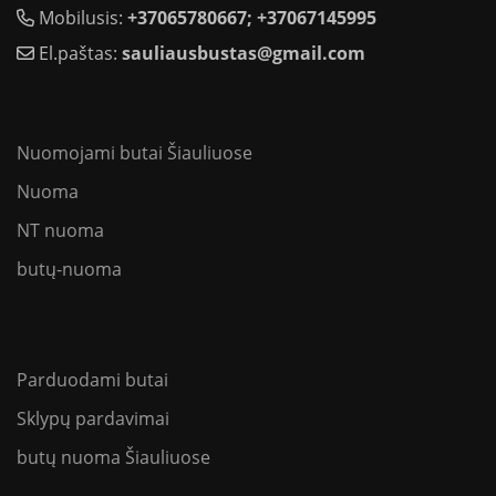
Mobilusis:
+37065780667; +37067145995
El.paštas:
sauliausbustas@gmail.com
Nuomojami butai Šiauliuose
Nuoma
NT nuoma
butų-nuoma
Parduodami butai
Sklypų pardavimai
butų nuoma Šiauliuose