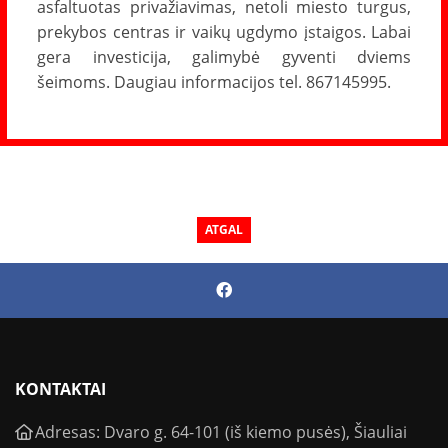
asfaltuotas privažiavimas, netoli miesto turgus,
prekybos centras ir vaikų ugdymo įstaigos. Labai
gera investicija, galimybė gyventi dviems
šeimoms. Daugiau informacijos tel. 867145995.
ATGAL
KONTAKTAI
Adresas: Dvaro g. 64-101 (iš kiemo pusės), Šiauliai