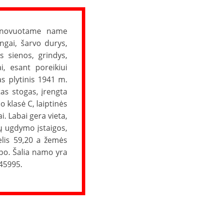
renovuotame name
angai, šarvo durys,
s sienos, grindys,
ai, esant poreikiui
as plytinis 1941 m.
as stogas, įrengta
 klasė C, laiptinės
. Labai gera vieta,
kų ugdymo įstaigos,
elis 59,20 a žemės
ypo. Šalia namo yra
145995.