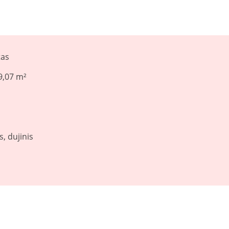
tas
9,07 m²
s, dujinis