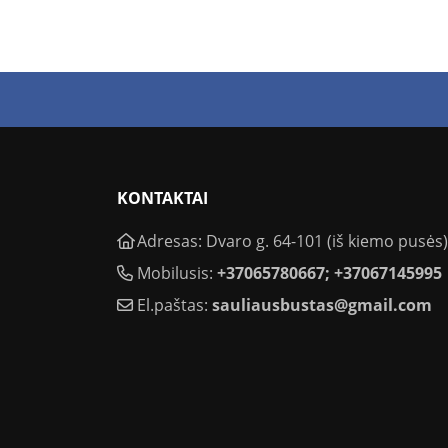
KONTAKTAI
Adresas: Dvaro g. 64-101 (iš kiemo pusės),
Mobilusis:
+37065780667; +37067145995
El.paštas:
sauliausbustas@gmail.com