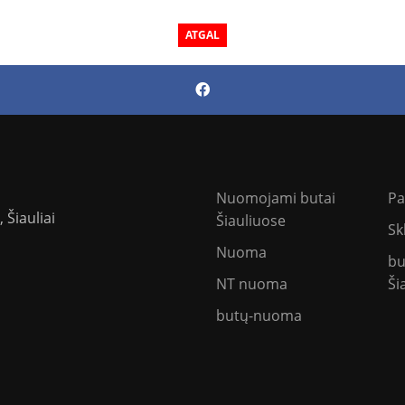
ATGAL
Nuomojami butai
Pa
 Šiauliai
Šiauliuose
Sk
Nuoma
bu
NT nuoma
Ši
butų-nuoma