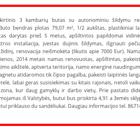
kirtinis 3 kambarių butas su autonominiu šildymu 
 Buto bendras plotas 79,07 m², 1/2 aukštas, plastikiniai l
tas darytas prieš 5 metus, apšiltintos papildomai vidinė
tros instaliacija, įvestas dujinis šildymas, išgriauti peči
 židinį, renovacija neišmokėta (likutis apie 7000 Eur). Nam
sienos, 2014 metais namas renovuotas, apšiltintas, pakeist
imo aikštelė, aptverta teritorija, namo energinė naudingumo
gnetu atidaromos tik čipso pagalba, pakeisti laiptinės langai
telė, labai geras susisiekimas su kitais rajonais, netoli vai
zona, kur daug gamyklų ir darbo vietų. Prie pastato did
mojamas iš Valstybės, butui bus priskirta 4,91 a žemės skl
utui priklauso du sandėliukai. Daugiau informacijos tel. 867