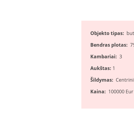
Objekto tipas:
bu
Bendras plotas:
7
Kambariai:
3
Aukštas:
1
Šildymas:
Centrini
Kaina:
100000 Eur