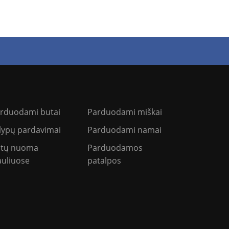
rduodami butai
Parduodami miškai
lypų pardavimai
Parduodami namai
tų nuoma
Parduodamos
auliuose
patalpos