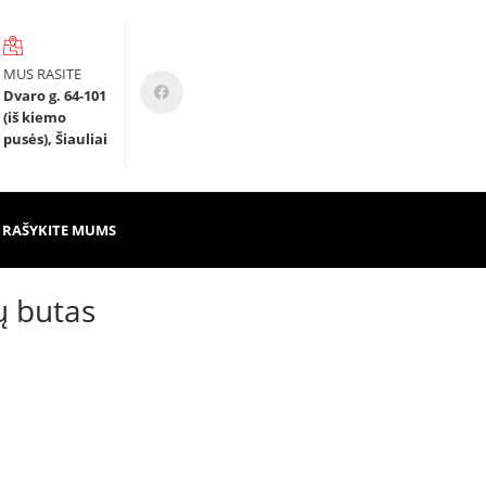
MUS RASITE
Dvaro g. 64-101
(iš kiemo
pusės), Šiauliai
RAŠYKITE MUMS
ių butas