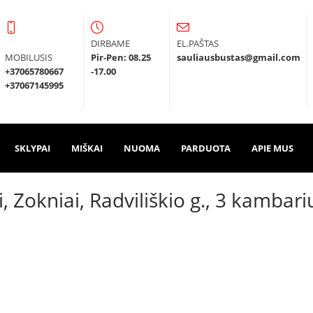
DIRBAME
EL.PAŠTAS
MOBILUSIS
Pir-Pen: 08.25
sauliausbustas@gmail.com
+37065780667
-17.00
+37067145995
SKLYPAI
MIŠKAI
NUOMA
PARDUOTA
APIE MUS
i, Zokniai, Radviliškio g., 3 kambar