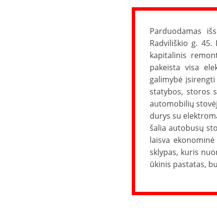
Parduodamas išs
Radviliškio g. 45.
kapitalinis remon
pakeista visa elek
galimybė įsirengti
statybos, storos 
automobilių stovėj
durys su elektroma
šalia autobusų sto
laisva ekonominė 
sklypas, kuris nuo
ūkinis pastatas, b