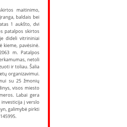
kirtos maitinimo,
įranga, baldais bei
atas 1 aukšto, dvi
s patalpos skirtos
 dideli vitrininiai
lė kieme, pavėsinė.
2063 m. Patalpos
perkamumas, netoli
oti ir toliau. Šalia
ietų organizavimui.
vimui su 25 žmonių
dinys, visos miesto
ameros. Labai gera
investicija į verslo
yn, galimybė pirkti
7145995.