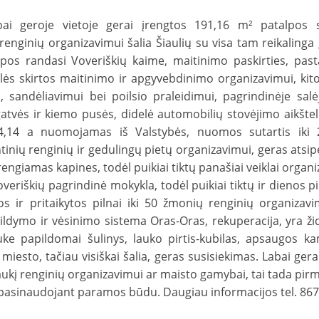
i geroje vietoje gerai įrengtos 191,16 m² patalpos s
enginių organizavimui šalia Šiaulių su visa tam reikalinga 
lpos randasi Voveriškių kaime, maitinimo paskirties, past
alės skirtos maitinimo ir apgyvebdinimo organizavimui, kito
sandėliavimui bei poilsio praleidimui, pagrindinėje salėje
 gatvės ir kiemo pusės, didelė automobilių stovėjimo aikšte
4,14 a nuomojamas iš Valstybės, nuomos sutartis iki 
nių renginių ir gedulingų pietų organizavimui, geras atsi
 rengiamas kapines, todėl puikiai tiktų panašiai veiklai organizu
veriškių pagrindinė mokykla, todėl puikiai tiktų ir dienos p
os ir pritaikytos pilnai iki 50 žmonių renginių organiza
ildymo ir vėsinimo sistema Oras-Oras, rekuperacija, yra ži
uke papildomai šulinys, lauko pirtis-kubilas, apsaugos k
miesto, tačiau visiškai šalia, geras susisiekimas. Labai gera 
raukį renginių organizavimui ar maisto gamybai, tai tada pirm
pasinaudojant paramos būdu. Daugiau informacijos tel. 86