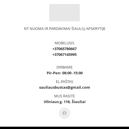
NT NUOMA IR PARDAVIMAI ŠIAULIŲ APSKRYTIJE
MOBILUSIS
+37065780667
+37067145995
DIRBAME
Pir-Pen: 08:00 -15:00
EL.PAŠTAS
sauliausbustas@gmail.com
MUS RASITE
Vilniaus g. 118, Šiauliai