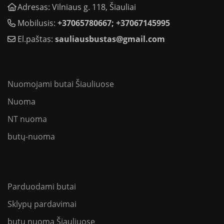
Adresas: Vilniaus g. 118, Šiauliai
Mobilusis:
+37065780667; +37067145995
El.paštas:
sauliausbustas@gmail.com
Nuomojami butai Šiauliuose
Nuoma
NT nuoma
butų-nuoma
Parduodami butai
Sklypų pardavimai
butų nuoma Šiauliuose