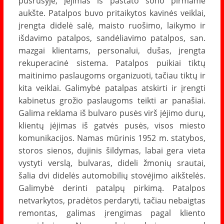
pusrūsyje, įėjimas iš pastato šono pirmame
aukšte. Patalpos buvo pritaikytos kavinės veiklai,
įrengta didelė salė, maisto ruošimo, laikymo ir
išdavimo patalpos, sandėliavimo patalpos, san.
mazgai klientams, personalui, dušas, įrengta
rekuperacinė sistema. Patalpos puikiai tiktų
maitinimo paslaugoms organizuoti, tačiau tiktų ir
kita veiklai. Galimybė patalpas atskirti ir įrengti
kabinetus grožio paslaugoms teikti ar panašiai.
Galima reklama iš bulvaro pusės virš įėjimo durų,
klientų įėjimas iš gatvės pusės, visos miesto
komunikacijos. Namas mūrinis 1952 m. statybos,
storos sienos, dujinis šildymas, labai gera vieta
vystyti verslą, bulvaras, dideli žmonių srautai,
šalia dvi didelės automobilių stovėjimo aikštelės.
Galimybė derinti patalpų pirkimą. Patalpos
netvarkytos, pradėtos perdaryti, tačiau nebaigtas
remontas, galimas įrengimas pagal kliento