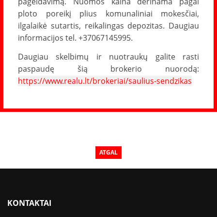
pageidavimą. Nuomos kaina derinama pagal
ploto poreikį plius komunaliniai mokesčiai,
ilgalaikė sutartis, reikalingas depozitas. Daugiau
informacijos tel. +37067145995.
Daugiau skelbimų ir nuotraukų galite rasti
paspaudę šią brokerio nuorodą:
https://www.realu.lt/brokeriai/saulius-sendzikas
ATGAL
KONTAKTAI